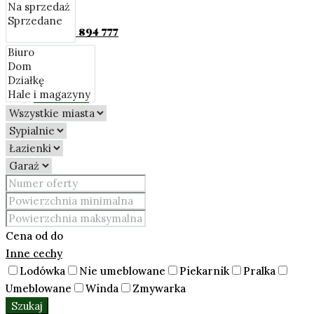
+48 690 894 777
KONTAKT
Cena
od
do
Inne cechy
Lodówka
Nie umeblowane
Piekarnik
Pralka
Umeblowane
Winda
Zmywarka
Szukaj