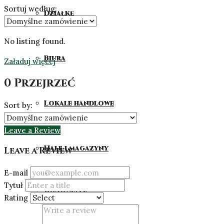
Sortuj według:
Działkę
No listing found.
Biura
Załaduj więcej
0 Przejrzeć
Lokale handlowe
Sort by:
Leave a Review
Hale i magazyny
Leave a Review
E-mail
Tytuł
Pozostałe
Rating