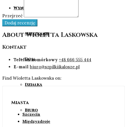
Wynajmij
Przejrzeć
Dodaj recenzję
About Wioletta Laskowska
Mieszkanie
Kontakt
Dom
Telefon komórkowy
+48 666 555 444
E-mail
biuro@szpilkiikalosze.pl
Find Wioletta Laskowska on:
Działka
Miasta
Biuro
Szczecin
Międzyzdroje