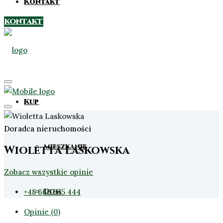
Kontakt
KONTAKT
Kup
Doradca nieruchomości
Mieszkanie
Wioletta Laskowska
Zobacz wszystkie opinie
Dom
+48 666 555 444
Opinie (0)