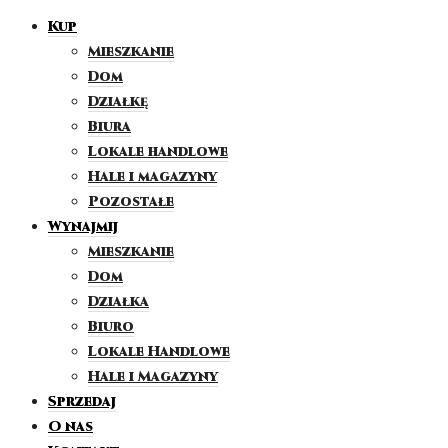
Kup
Mieszkanie
Dom
Działkę
Biura
Lokale handlowe
Hale i magazyny
Pozostałe
Wynajmij
Mieszkanie
Dom
Działka
Biuro
Lokale Handlowe
Hale i Magazyny
Sprzedaj
O nas